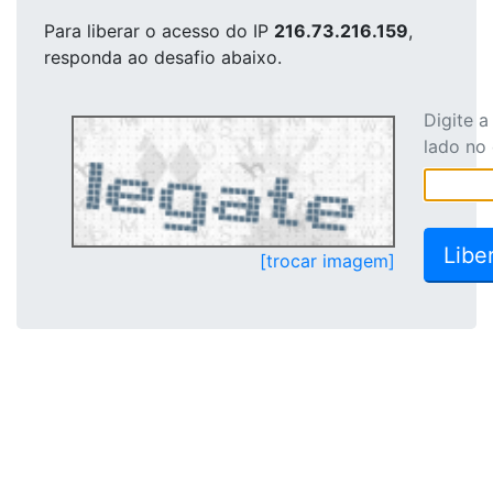
Para liberar o acesso
do IP
216.73.216.159
,
responda ao desafio abaixo.
Digite 
lado no
[trocar imagem]