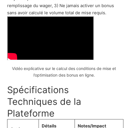
remplissage du wager, 3) Ne jamais activer un bonus
sans avoir calculé le volume total de mise requis.
Vidéo explicative sur le calcul des conditions de mise et
l’optimisation des bonus en ligne.
Spécifications
Techniques de la
Plateforme
Détails
Notes/Impact