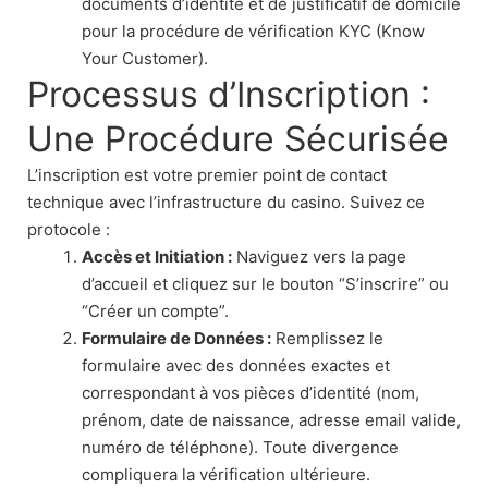
documents d’identité et de justificatif de domicile
pour la procédure de vérification KYC (Know
Your Customer).
Processus d’Inscription :
Une Procédure Sécurisée
L’inscription est votre premier point de contact
technique avec l’infrastructure du casino. Suivez ce
protocole :
Accès et Initiation :
Naviguez vers la page
d’accueil et cliquez sur le bouton “S’inscrire” ou
“Créer un compte”.
Formulaire de Données :
Remplissez le
formulaire avec des données exactes et
correspondant à vos pièces d’identité (nom,
prénom, date de naissance, adresse email valide,
numéro de téléphone). Toute divergence
compliquera la vérification ultérieure.