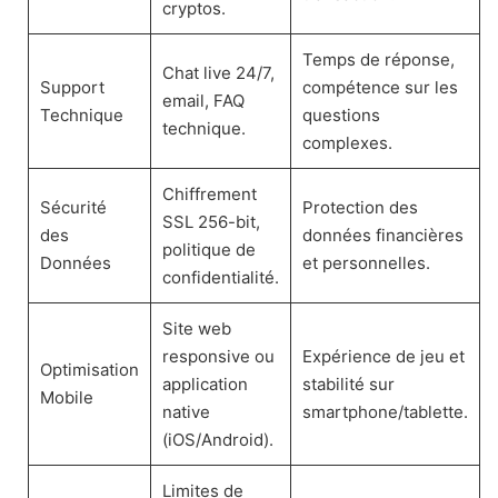
cryptos.
Temps de réponse,
Chat live 24/7,
Support
compétence sur les
email, FAQ
Technique
questions
technique.
complexes.
Chiffrement
Sécurité
Protection des
SSL 256-bit,
des
données financières
politique de
Données
et personnelles.
confidentialité.
Site web
responsive ou
Expérience de jeu et
Optimisation
application
stabilité sur
Mobile
native
smartphone/tablette.
(iOS/Android).
Limites de