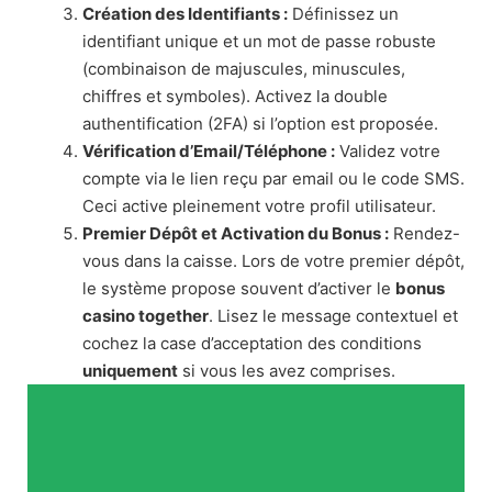
Création des Identifiants :
Définissez un
identifiant unique et un mot de passe robuste
(combinaison de majuscules, minuscules,
chiffres et symboles). Activez la double
authentification (2FA) si l’option est proposée.
Vérification d’Email/Téléphone :
Validez votre
compte via le lien reçu par email ou le code SMS.
Ceci active pleinement votre profil utilisateur.
Premier Dépôt et Activation du Bonus :
Rendez-
vous dans la caisse. Lors de votre premier dépôt,
le système propose souvent d’activer le
bonus
casino together
. Lisez le message contextuel et
cochez la case d’acceptation des conditions
uniquement
si vous les avez comprises.