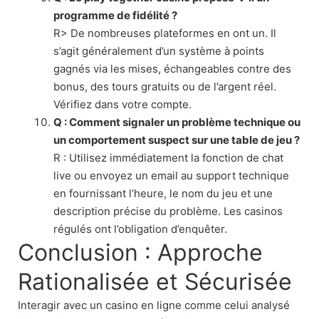
programme de fidélité ?
R> De nombreuses plateformes en ont un. Il
s’agit généralement d’un système à points
gagnés via les mises, échangeables contre des
bonus, des tours gratuits ou de l’argent réel.
Vérifiez dans votre compte.
Q : Comment signaler un problème technique ou
un comportement suspect sur une table de jeu ?
R : Utilisez immédiatement la fonction de chat
live ou envoyez un email au support technique
en fournissant l’heure, le nom du jeu et une
description précise du problème. Les casinos
régulés ont l’obligation d’enquêter.
Conclusion : Approche
Rationalisée et Sécurisée
Interagir avec un casino en ligne comme celui analysé