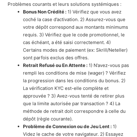
Problèmes courants et leurs solutions systémiques :
Bonus Non Crédité :
1) Vérifiez que vous avez
coché la case d’activation. 2) Assurez-vous que
votre dépôt correspond aux montants minimums
requis. 3) Vérifiez que le code promotionnel, le
cas échéant, a été saisi correctement. 4)
Certains modes de paiement (ex: Skrill/Neteller)
sont parfois exclus des offres.
Retrait Refusé ou En Attente :
1) N’avez-vous pas
rempli les conditions de mise (wager) ? Vérifiez
la progression dans les conditions du bonus. 2)
La vérification KYC est-elle complète et
approuvée ? 3) Avez-vous tenté de retirer plus
que la limite autorisée par transaction ? 4) La
méthode de retrait doit correspondre à celle du
dépôt (règle courante).
Problème de Connexion ou de Jeu Lent :
1)
Videz le cache de votre navigateur. 2) Essayez