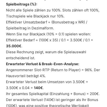
Spielbeitrags (%):
Nicht alle Spiele zählen zu 100%. Slots zählen oft 100%,
Tischspiele wie Blackjack nur 10%.
Effektiver Umsatzbedarf = (Bonusbetrag x WR) /
Spielbeitrag in Dezimalform.
Wenn Sie nur Blackjack (10% = 0.1) spielen wollen:
Effektiver Bedarf = (100€ x 35) / 0.1 = 3.500€ / 0.1 =
35.000€
.
Diese Rechnung zeigt, warum die Spielauswahl
entscheidend ist.
Erwarteter Verlust & Break-Even-Analyse:
Angenommener Slot-RTP (Return to Player) = 96%. Der
Hausvorteil beträgt 4%.
Erwarteter Verlust beim Umsetzen von 3.500€ =
3.500€ x 0.04 =
140€
.
Ihr gesamtes Spielkapital (Einzahlung + Bonus) = 200€.
Der erwartete Verlust (140€) ist geringer als Ihr Bonus
(100€), was eine positive theoretische Wertigkeit