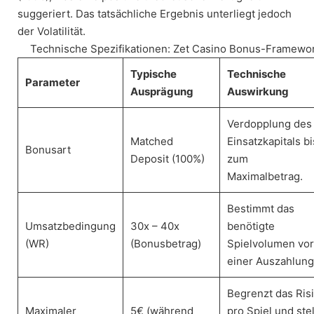
suggeriert. Das tatsächliche Ergebnis unterliegt jedoch
der Volatilität.
Technische Spezifikationen: Zet Casino Bonus-Framewo
Typische
Technische
Parameter
Ausprägung
Auswirkung
Verdopplung des
Matched
Einsatzkapitals bi
Bonusart
Deposit (100%)
zum
Maximalbetrag.
Bestimmt das
Umsatzbedingung
30x – 40x
benötigte
(WR)
(Bonusbetrag)
Spielvolumen vor
einer Auszahlung
Begrenzt das Ris
Maximaler
5€ (während
pro Spiel und stel