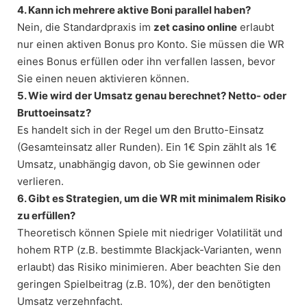
4. Kann ich mehrere aktive Boni parallel haben?
Nein, die Standardpraxis im
zet casino online
erlaubt
nur einen aktiven Bonus pro Konto. Sie müssen die WR
eines Bonus erfüllen oder ihn verfallen lassen, bevor
Sie einen neuen aktivieren können.
5. Wie wird der Umsatz genau berechnet? Netto- oder
Bruttoeinsatz?
Es handelt sich in der Regel um den Brutto-Einsatz
(Gesamteinsatz aller Runden). Ein 1€ Spin zählt als 1€
Umsatz, unabhängig davon, ob Sie gewinnen oder
verlieren.
6. Gibt es Strategien, um die WR mit minimalem Risiko
zu erfüllen?
Theoretisch können Spiele mit niedriger Volatilität und
hohem RTP (z.B. bestimmte Blackjack-Varianten, wenn
erlaubt) das Risiko minimieren. Aber beachten Sie den
geringen Spielbeitrag (z.B. 10%), der den benötigten
Umsatz verzehnfacht.