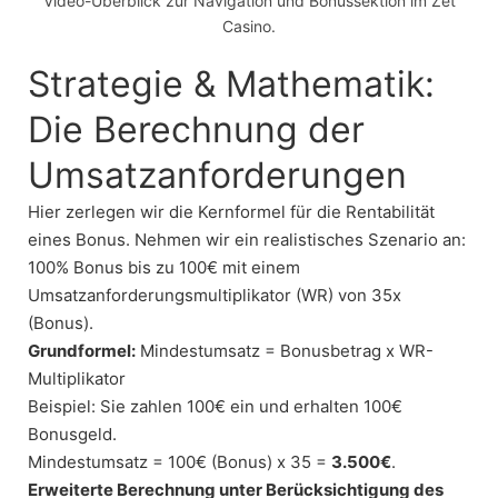
Video-Überblick zur Navigation und Bonussektion im Zet
Casino.
Strategie & Mathematik:
Die Berechnung der
Umsatzanforderungen
Hier zerlegen wir die Kernformel für die Rentabilität
eines Bonus. Nehmen wir ein realistisches Szenario an:
100% Bonus bis zu 100€ mit einem
Umsatzanforderungsmultiplikator (WR) von 35x
(Bonus).
Grundformel:
Mindestumsatz = Bonusbetrag x WR-
Multiplikator
Beispiel: Sie zahlen 100€ ein und erhalten 100€
Bonusgeld.
Mindestumsatz = 100€ (Bonus) x 35 =
3.500€
.
Erweiterte Berechnung unter Berücksichtigung des