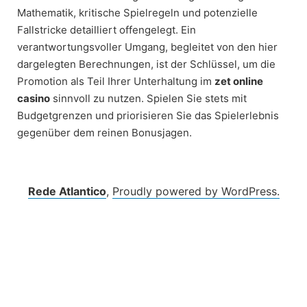
Mathematik, kritische Spielregeln und potenzielle
Fallstricke detailliert offengelegt. Ein
verantwortungsvoller Umgang, begleitet von den hier
dargelegten Berechnungen, ist der Schlüssel, um die
Promotion als Teil Ihrer Unterhaltung im
zet online
casino
sinnvoll zu nutzen. Spielen Sie stets mit
Budgetgrenzen und priorisieren Sie das Spielerlebnis
gegenüber dem reinen Bonusjagen.
Rede Atlantico
,
Proudly powered by WordPress.