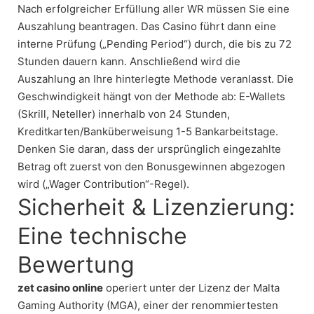
Nach erfolgreicher Erfüllung aller WR müssen Sie eine
Auszahlung beantragen. Das Casino führt dann eine
interne Prüfung („Pending Period“) durch, die bis zu 72
Stunden dauern kann. Anschließend wird die
Auszahlung an Ihre hinterlegte Methode veranlasst. Die
Geschwindigkeit hängt von der Methode ab: E-Wallets
(Skrill, Neteller) innerhalb von 24 Stunden,
Kreditkarten/Banküberweisung 1-5 Bankarbeitstage.
Denken Sie daran, dass der ursprünglich eingezahlte
Betrag oft zuerst von den Bonusgewinnen abgezogen
wird („Wager Contribution“-Regel).
Sicherheit & Lizenzierung:
Eine technische
Bewertung
zet casino online
operiert unter der Lizenz der Malta
Gaming Authority (MGA), einer der renommiertesten