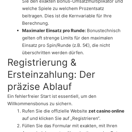
Sie den exakten Bonus-Umsatzmultiplikator und
welche Spiele zu welchem Prozentsatz
beitragen. Dies ist die Kernvariable für Ihre
Berechnung.
Maximaler Einsatz pro Runde:
Bonustechnisch
gelten oft strenge Limits für den maximalen
Einsatz pro Spin/Runde (z.B. 5€), die nicht
überschritten werden dürfen.
Registrierung &
Ersteinzahlung: Der
präzise Ablauf
Ein fehlerfreier Start ist essentiell, um den
Willkommensbonus zu sichern.
Rufen Sie die offizielle Website
zet casino online
auf und klicken Sie auf „Registrieren“.
Füllen Sie das Formular mit exakten, mit Ihren