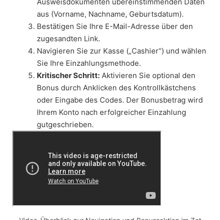
Ausweisdokumenten übereinstimmenden Daten
aus (Vorname, Nachname, Geburtsdatum).
Bestätigen Sie Ihre E-Mail-Adresse über den
zugesandten Link.
Navigieren Sie zur Kasse („Cashier“) und wählen
Sie Ihre Einzahlungsmethode.
Kritischer Schritt:
Aktivieren Sie optional den
Bonus durch Anklicken des Kontrollkästchens
oder Eingabe des Codes. Der Bonusbetrag wird
Ihrem Konto nach erfolgreicher Einzahlung
gutgeschrieben.