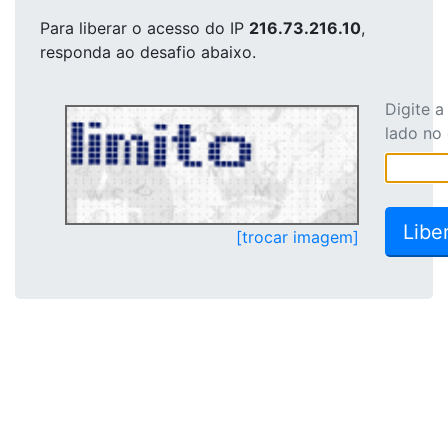
Para liberar o acesso
do IP
216.73.216.10
,
responda ao desafio abaixo.
Digite 
lado no
[trocar imagem]