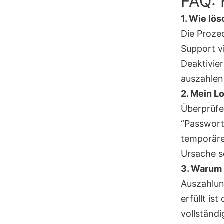
FAQ: 
1. Wie lö
Die Proze
Support vi
Deaktivie
auszahlen 
2. Mein Lo
Überprüfe
“Passwort 
temporäre
Ursache s
3. Warum
Auszahlun
erfüllt is
vollständi