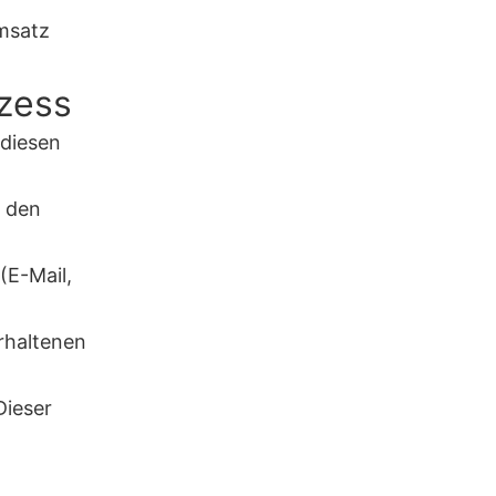
msatz
zess
 diesen
f den
(E-Mail,
erhaltenen
Dieser