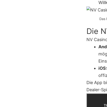
Wil
Das 
Die N
NV Casino 
And
mögl
Eins
iOS:
offi
Die App bi
Dealer-Sp