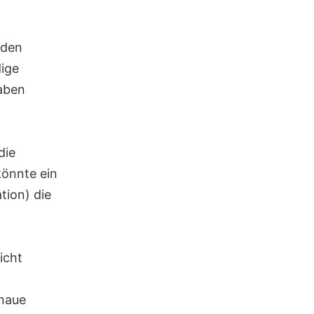
e
 den
dige
aben
die
könnte ein
tion) die
icht
enaue