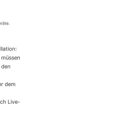
räte.
lation:
e müssen
n den
ter dem
ich Live-