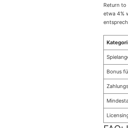
Return to
etwa 4% w
entsprech
Kategor
Spielang
Bonus fü
Zahlung
Mindest
Licensin