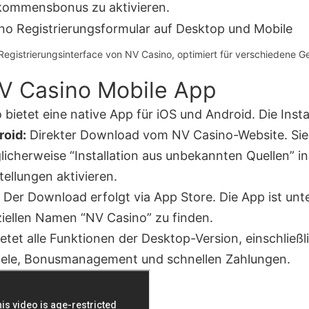
lkommensbonus zu aktivieren.
Registrierungsinterface von NV Casino, optimiert für verschiedene Ge
V Casino Mobile App
bietet eine native App für iOS und Android. Die Instal
roid:
Direkter Download vom NV Casino-Website. Si
icherweise “Installation aus unbekannten Quellen” i
tellungen aktivieren.
Der Download erfolgt via App Store. Die App ist un
ziellen Namen “NV Casino” zu finden.
etet alle Funktionen der Desktop-Version, einschließl
iele, Bonusmanagement und schnellen Zahlungen.