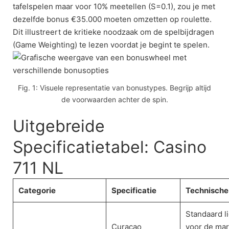
tafelspelen maar voor 10% meetellen (S=0.1), zou je met
dezelfde bonus €35.000 moeten omzetten op roulette.
Dit illustreert de kritieke noodzaak om de spelbijdragen
(Game Weighting) te lezen voordat je begint te spelen.
Fig. 1: Visuele representatie van bonustypes. Begrijp altijd
de voorwaarden achter de spin.
Uitgebreide
Specificatietabel: Casino
711 NL
Categorie
Specificatie
Technische 
Standaard l
Curaçao
voor de mar