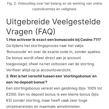
Fig. 2: Videouitleg over het belang en de werking van online
casinolicenties en veiligheid.
Uitgebreide Veelgestelde
Vragen (FAQ)
1. Hoe activeer ik exact een bonuscode bij Casino 711?
Ga tijdens het stortingsproces naar het vakje
‘Bonuscode’ en voer de exacte code in, zonder spaties.
De bonus wordt ofwel direct aan je account
toegevoegd, ofwel na het voltooien van de storting.
Verifieer altijd op je accountoverzicht.
2. Wat is het verschil tussen een ‘stortingsbonus’ en
een ‘no deposit bonus’?
Een stortingsbonus vereist een geldinleg (bijv. 100% tot
€200). Een no deposit bonus is een kleine bonus (bijv.
€5) zonder storting, maar heeft vaak zeer hoge
omzetvereisten en maximale winstlimieten.