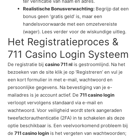
ter verificatie van naam en adres.
Realistische Bonusverwachting:
Begrijp dat een
bonus geen ‘gratis geld’ is, maar een
handelsvoorwaarde met een omzetvereiste
(wager). Lees verder voor de wiskundige uitleg.
Het Registratieproces &
711 Casino Login Systeem
De registratie bij
casino 711 nl
is gestroomlijnd. Na het
bezoeken van de site klik je op ‘Registreren’ en vul je
een kort formulier in met e-mail, wachtwoord en
persoonlijke gegevens. Na bevestiging van je e-
mailadres is je account actief. De
711 casino login
verloopt vervolgens standaard via e-mail en
wachtwoord. Voor veiligheid wordt sterk aangeraden
tweefactorauthenticatie (2FA) in te schakelen als deze
optie beschikbaar is. Een veelvoorkomend probleem bij
de
711 casino login
is het vergeten van wachtwoorden;