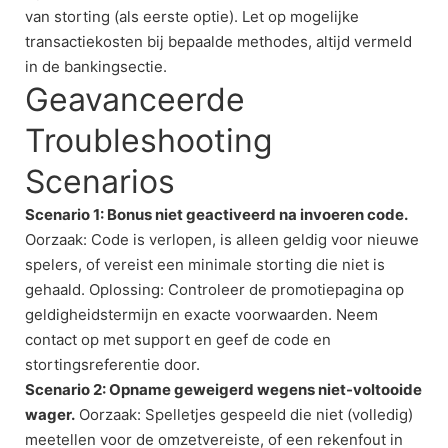
van storting (als eerste optie). Let op mogelijke
transactiekosten bij bepaalde methodes, altijd vermeld
in de bankingsectie.
Geavanceerde
Troubleshooting
Scenarios
Scenario 1: Bonus niet geactiveerd na invoeren code.
Oorzaak: Code is verlopen, is alleen geldig voor nieuwe
spelers, of vereist een minimale storting die niet is
gehaald. Oplossing: Controleer de promotiepagina op
geldigheidstermijn en exacte voorwaarden. Neem
contact op met support en geef de code en
stortingsreferentie door.
Scenario 2: Opname geweigerd wegens niet-voltooide
wager.
Oorzaak: Spelletjes gespeeld die niet (volledig)
meetellen voor de omzetvereiste, of een rekenfout in