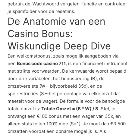
gebruik de ‘Wachtwoord vergeten’-functie en controleer
je spamfolder voor de resetlink.
De Anatomie van een
Casino Bonus:
Wiskundige Deep Dive
Een welkomstbonus, zoals mogelijk aangeboden via
een
Bonus code casino 711
, is een financieel instrument
met strikte voorwaarden. De kernwaarde wordt bepaald
door drie variabelen: het bonusbedrag (B), de
omzetvereiste (W – bijvoorbeeld 35x), en de
spelrestricties (S – het percentage van elke inzet dat
meetelt voor de wager). De formule voor de benodigde
totale omzet is:
Totale Omzet = (B * W) / S
. Stel, je
ontvangt een €100 bonus met een wager van 35x, en
alleen slots tellen 100% mee (S=1). Je moet dan €3.500
omzetten voordat een opname mogelijk is. Als