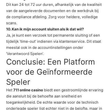
Dit kan 24 tot 72 uur duren, afhankelijk van de kwaliteit
van de aangeleverde documenten en de werkdruk bij
de compliance afdeling. Zorg voor heldere, volledige
scans.
10. Kan ik mijn account sluiten als ik dat wil?
Ja, je kunt een verzoek tot permanente sluiting of een
tijdelijk ‘time-out’ indienen via klantenservice. Dit staat
meestal ook in de accountinstellingen onder
‘Verantwoord Spelen’.
Conclusie: Een Platform
voor de Geïnformeerde
Speler
Het
711 online casino
biedt een gestroomlijnde ervaring
die aansluit bij de behoefte aan snelheid en
toegankelijkheid. De echte waarde voor de technisch
onderlegde speler ligt echter niet in de belofte, maar in