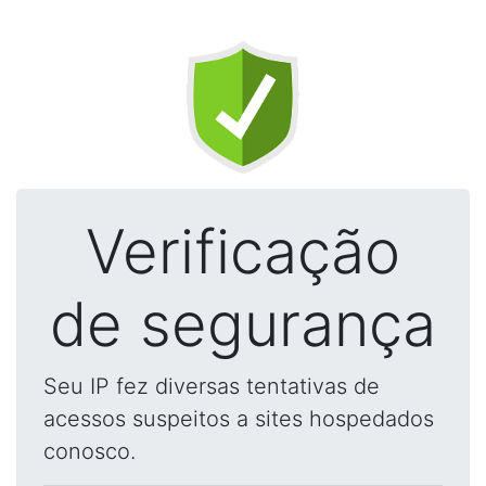
Verificação
de segurança
Seu IP fez diversas tentativas de
acessos suspeitos a sites hospedados
conosco.