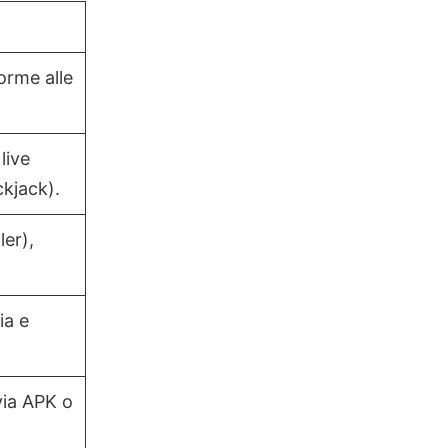
orme alle
live
ckjack).
ler),
ia e
via APK o