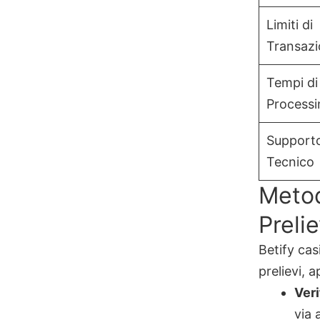
Limiti di
Transaz
Tempi di
Processi
Support
Tecnico
Metod
Preli
Betify cas
prelievi, 
Veri
via 