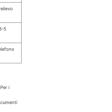
elievo
 3-5
elefono
Per i
documenti