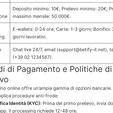
Deposito minimo: 10€; Prelievo minimo: 20€; Pr
ione
massimo mensile: 50.000€.
E-wallets: 0-24 ore; Carte: 1-3 giorni; Bonifici:
ng
giorni lavorativi.
o
Chat live 24/7, email (support@betify-it.net), t
(+39 02 1234567).
i di Pagamento e Politiche di
evo
ino online offre un’ampia gamma di opzioni bancarie. 
applica procedure anti-frode:
fica Identità (KYC):
Prima del primo prelievo, invia 
app. Il processing richiede 12-48 ore.