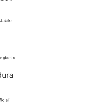
tabile
n giochi e
dura
iciali