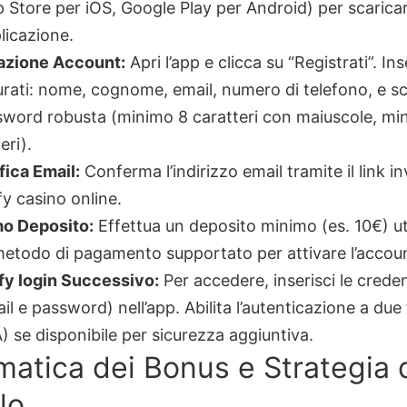
 Store per iOS, Google Play per Android) per scarica
plicazione.
azione Account:
Apri l’app e clicca su “Registrati”. Ins
rati: nome, cognome, email, numero di telefono, e sc
word robusta (minimo 8 caratteri con maiuscole, mi
ri).
fica Email:
Conferma l’indirizzo email tramite il link in
fy casino online.
mo Deposito:
Effettua un deposito minimo (es. 10€) ut
etodo di pagamento supportato per attivare l’accou
fy login Successivo:
Per accedere, inserisci le creden
il e password) nell’app. Abilita l’autenticazione a due 
) se disponibile per sicurezza aggiuntiva.
atica dei Bonus e Strategia 
lo