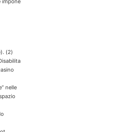
e impone
). (2)
isabilita
casino
” nelle
 spazio
lo
hot