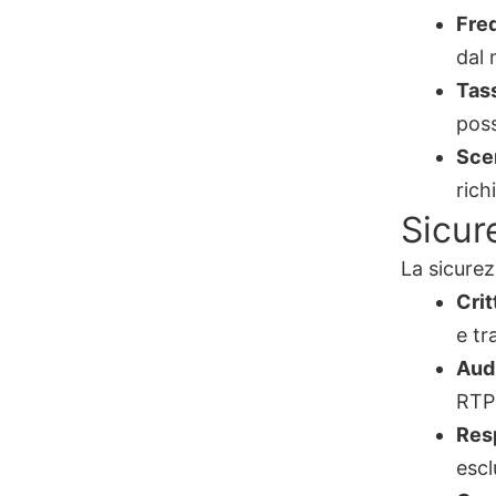
Freq
dal 
Tas
poss
Sce
rich
Sicur
La sicurez
Crit
e tr
Audi
RTP 
Res
escl