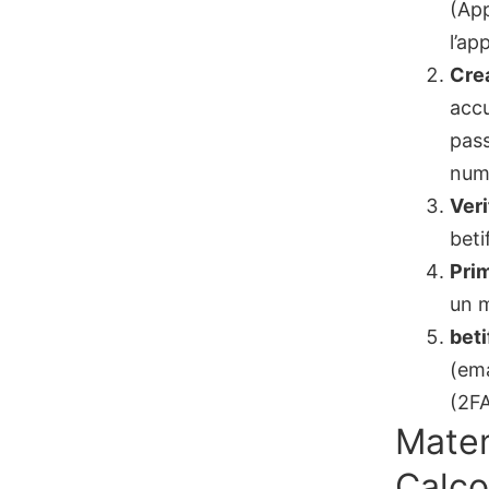
(App
l’ap
Cre
accu
pass
nume
Veri
beti
Pri
un m
beti
(ema
(2FA
Matem
Calco