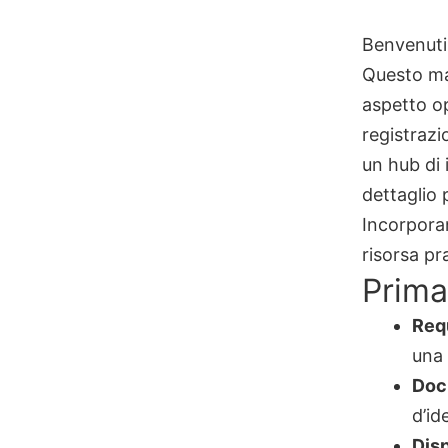
Skip
to
Benvenuti 
content
Questo man
aspetto op
registrazi
un hub di
dettaglio 
Incorpora
risorsa p
Prima
Requ
una 
Doc
d’id
Disp