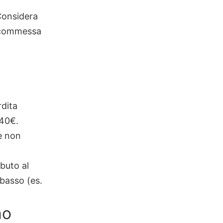
 Considera
 scommessa
rdita
240€.
e non
buto al
 basso (es.
no