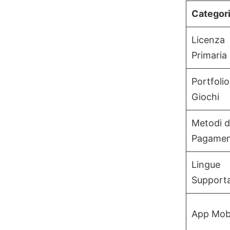
Categor
Licenza
Primaria
Portfolio
Giochi
Metodi d
Pagame
Lingue
Support
App Mob