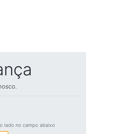
ança
nosco.
ao lado no campo abaixo