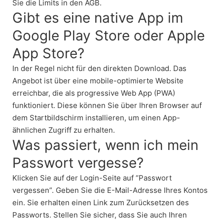
Sie die Limits in den AGB.
Gibt es eine native App im
Google Play Store oder Apple
App Store?
In der Regel nicht für den direkten Download. Das
Angebot ist über eine mobile-optimierte Website
erreichbar, die als progressive Web App (PWA)
funktioniert. Diese können Sie über Ihren Browser auf
dem Startbildschirm installieren, um einen App-
ähnlichen Zugriff zu erhalten.
Was passiert, wenn ich mein
Passwort vergesse?
Klicken Sie auf der Login-Seite auf “Passwort
vergessen”. Geben Sie die E-Mail-Adresse Ihres Kontos
ein. Sie erhalten einen Link zum Zurücksetzen des
Passworts. Stellen Sie sicher, dass Sie auch Ihren