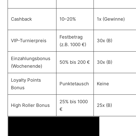
Cashback
10–20%
1x (Gewinne)
Festbetrag
VIP-Turnierpreis
30x (B)
(z.B. 1000 €)
Einzahlungsbonus
50% bis 200 €
30x (B)
(Wochenende)
Loyalty Points
Punktetausch
Keine
Bonus
25% bis 1000
High Roller Bonus
25x (B)
€