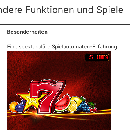
dere Funktionen und Spiele
Besonderheiten
Eine spektakuläre Spielautomaten-Erfahrung