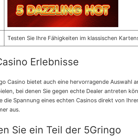
Testen Sie Ihre Fähigkeiten im klassischen Karten
Casino Erlebnisse
go Casino bietet auch eine hervorragende Auswahl a
ielen, bei denen Sie gegen echte Dealer antreten kö
ie die Spannung eines echten Casinos direkt von Ihr
er aus.
n Sie ein Teil der 5Gringo