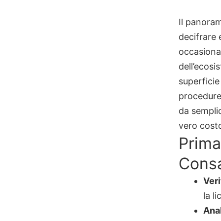
Skip
to
Il panora
content
decifrare 
occasional
dell’ecos
superficie
procedure 
da semplic
vero costo
Prima
Cons
Veri
la l
Anal