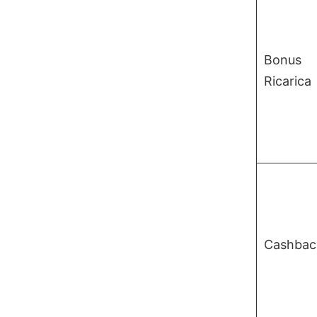
Bonus
Ricarica
Cashbac