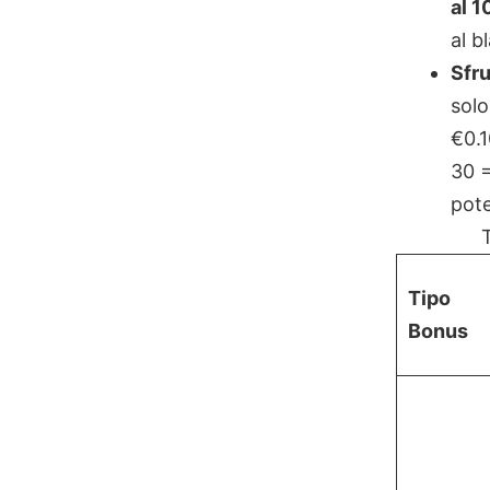
al 1
al b
Sfru
solo
€0.1
30 =
pote
Tipo
Bonus