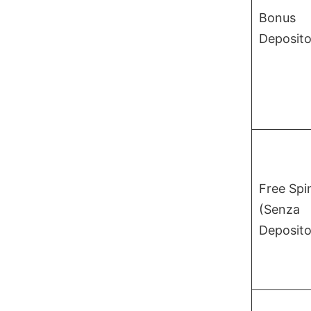
Bonus
Deposit
Free Spi
(Senza
Deposito