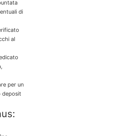
puntata
entuali di
erificato
cchi al
dedicato
,
are per un
o deposit
nus: