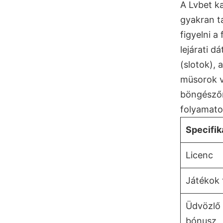
A Lvbet k
gyakran t
figyelni a
lejárati d
(slotok), 
müsorok v
böngészőn
folyamato
Specifik
Licenc
Játékok 
Üdvözlő
bónusz