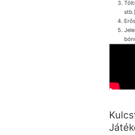
Tölt
stb.
Erős
Jele
bónu
Kulcs
Játék