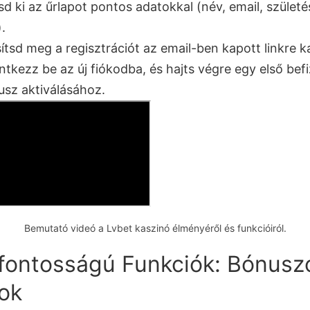
sd ki az űrlapot pontos adatokkal (név, email, születé
).
ítsd meg a regisztrációt az email-ben kapott linkre ka
ntkezz be az új fiókodba, és hajts végre egy első befi
sz aktiválásához.
Bemutató videó a Lvbet kaszinó élményéről és funkcióiról.
fontosságú Funkciók: Bónusz
ok