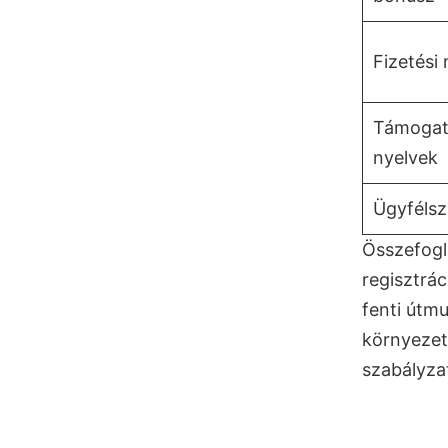
Fizetési
Támogat
nyelvek
Ügyfélsz
Összefogla
regisztrác
fenti útmu
környezetb
szabályza