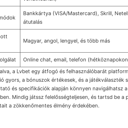
Bankkártya (VISA/Mastercard), Skrill, Netell
 módok
átutalás
ott
Magyar, angol, lengyel, és több más
olgálat
Online chat, email, telefon (hétköznapokon
lva, a Lvbet egy átfogó és felhasználóbarát platform
ió gyors, a bónuszok értékesek, és a játékválaszték s
tató és specifikációk alapján könnyen navigálhatsz a 
en. Mindig játssz felelősségteljesen, és tartsd be a 
tait a zökkenőmentes élmény érdekében.