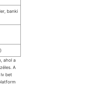
er, banki
)
, ahol a
zéles. A
lv bet
platform