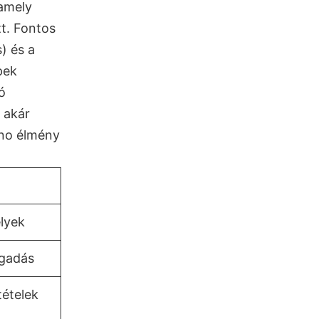
 amely
t. Fontos
) és a
pek
nó
 akár
ino élmény
lyek
ogadás
tételek