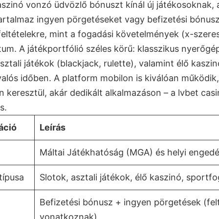
aszinó vonzó üdvözlő bónuszt kínál új játékosoknak,
artalmaz ingyen pörgetéseket vagy befizetési bónusz
 feltételekre, mint a fogadási követelmények (x-szeres
átum. A játékportfólió széles körű: klasszikus nyerőgé
asztali játékok (blackjack, rulette), valamint élő kaszi
alós időben. A platform mobilon is kiválóan működik,
 keresztül, akár dedikált alkalmazáson – a lvbet cas
s.
áció
Leírás
Máltai Játékhatóság (MGA) és helyi engedé
típusa
Slotok, asztali játékok, élő kaszinó, sportf
Befizetési bónusz + ingyen pörgetések (fel
vonatkoznak)